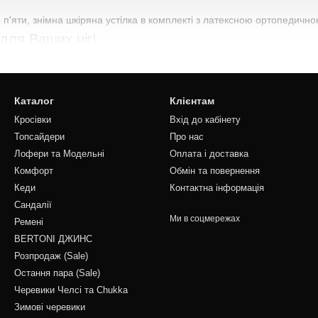
п'яти, знімна шкіряна устілка в комплекті з латексною ортопедично
для Ваших ніг!
NI.
Каталог
Клієнтам
Кросівки
Вхід до кабінету
Топсайдери
Про нас
Лофери та Модельні
Оплата і доставка
Комфорт
Обмін та повернення
Кеди
Контактна інформація
Сандалії
Ми в соцмережах
Ремені
BERTONI ДЖИНС
Розпродаж (Sale)
Остання пара (Sale)
Черевики Челсі та Chukka
Зимові черевики