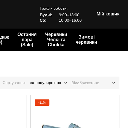
Графік роботи:
Мій кошик
Будні:
9:00–18:00
Сб:
10:00–16:00
Остання
Черевики
одаж
Зимові
пара
Челсі та
e)
черевики
(Sale)
Chukka
Сортування:
за популярністю
Відображення:
−11%