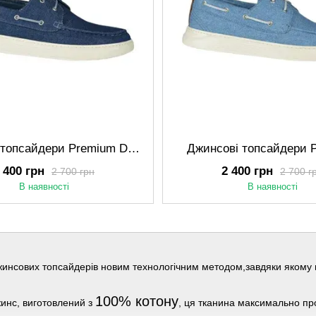
Джинсові топсайдери Premium Denim
Джинсові топсайдери 
 400 грн
2 400 грн
2 700 грн
2 700 г
В наявності
В наявності
инсових топсайдерів новим технологічним методом,завдяки якому ц
100% котону
жинс, виготовлений з
, ця тканина максимально пр