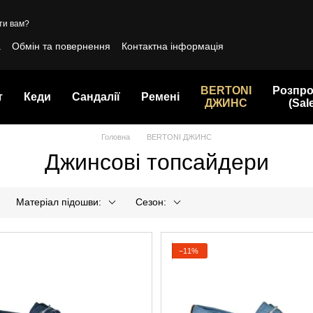
ти вам?
а
Обмін та повернення
Контактна інформація
BERTONI
Розпр
т
Кеди
Сандалії
Ремені
ДЖИНС
(Sal
Головна
BERTONI ДЖИНС
Джинсові топсайдери
Матеріал підошви:
Сезон:
−11%