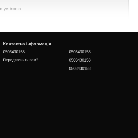
ю устілкою.
Контактна інформація
0503430158
0503430158
0503430158
Передзвонити вам?
0503430158