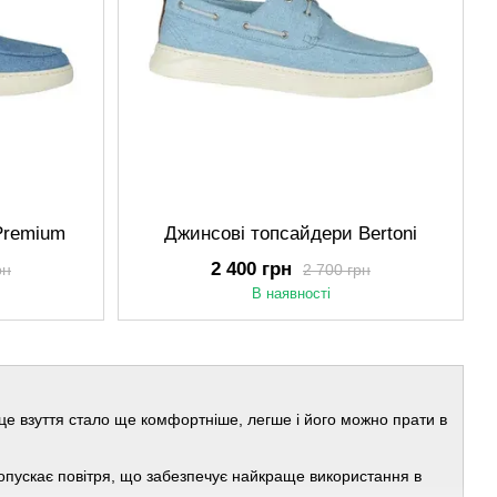
Premium
Джинсові топсайдери Bertoni
2 400 грн
рн
2 700 грн
В наявності
е взуття стало ще комфортніше, легше і його можно прати в
опускає повітря, що забезпечує найкраще використання в