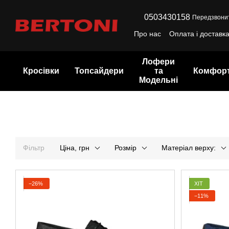
Перейти до основного контенту
0503430158
Передзвони
Про нас
Оплата і доставк
Лофери
Кросівки
Топсайдери
та
Комфор
Модельні
Фільтр
Ціна, грн
Розмір
Матеріал верху:
−26%
ХІТ
−11%