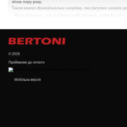
літню пору року.
Також маємо функціональну шнурівку, яка регулює шнурок до 
Все разом -це найвищий рівень комфорту 
BERTO
Дизайн та якість як завжди на висоті, в стилі фірми
© 2026
Приймаємо до оплати
Мобільна версія