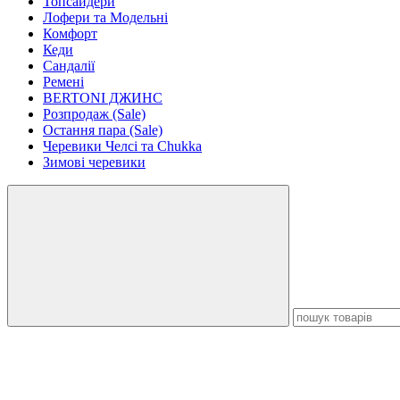
Топсайдери
Лофери та Модельні
Комфорт
Кеди
Сандалії
Ремені
BERTONI ДЖИНС
Розпродаж (Sale)
Остання пара (Sale)
Черевики Челсі та Chukka
Зимові черевики