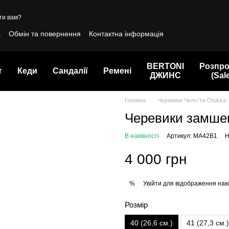
ти вам?
а
Обмін та повернення
Контактна інформація
BERTONI
Розпр
т
Кеди
Сандалії
Ремені
ДЖИНС
(Sal
Головна
Черевики Челсі та Chukka
Черевики замшев
В наявності
Артикул: MA42B1
Н
4 000 грн
Увійти
для відображення нак
%
Розмір
40 (26,6 см.)
41 (27,3 см.)