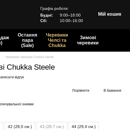
Графік роботи:
Мій кошик
Будні:
9:00–18:00
Сб:
10:00–16:00
Остання
Черевики
одаж
Зимові
пара
Челсі та
e)
черевики
(Sale)
Chukka
Черевики замшеві Chukka Steele
і Chukka Steele
аписати відгук
Порівняти
В бажання
опичувальної знижки
42 (28,0 см.)
43 (28,7 см.)
44 (29,4 см.)