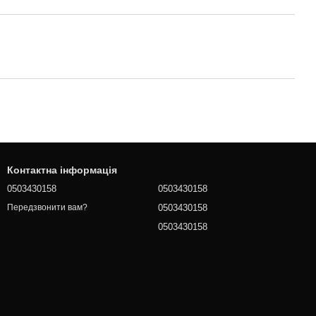
Контактна інформація
0503430158
0503430158
0503430158
Передзвонити вам?
0503430158