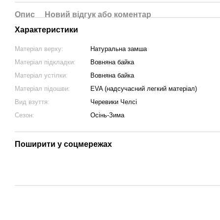
Опис
Новий відгук або коментар
Характеристики
Матеріал верху:
Натуральна замша
Матеріал підкладки:
Вовняна байка
Матеріал устілки:
Вовняна байка
Матеріал підошви:
EVA (надсучасний легкий матеріал)
Вид взуття:
Черевики Челсі
Сезон:
Осінь-Зима
Поширити у соцмережах