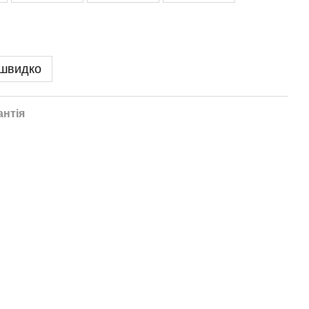
 швидко
антія