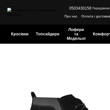
Перейти до основного контенту
0503430158
Передзвони
Про нас
Оплата і доставк
Лофери
Кросівки
Топсайдери
та
Комфор
Модельні