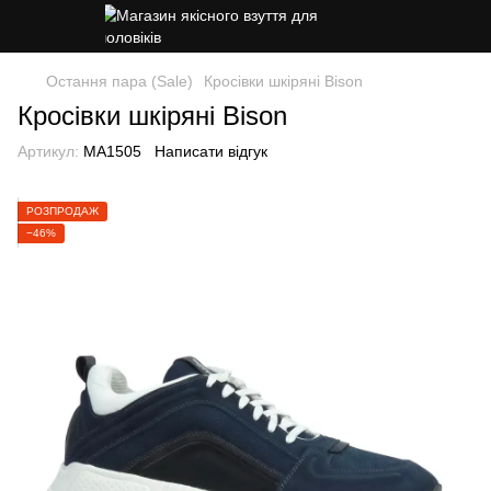
Остання пара (Sale)
Кросівки шкіряні Bison
Кросівки шкіряні Bison
Артикул:
MA1505
Написати відгук
РОЗПРОДАЖ
−46%