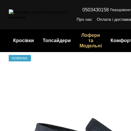
Перейти до основного контенту
0503430158
Передзвони
Про нас
Оплата і доставк
Лофери
Кросівки
Топсайдери
та
Комфор
Модельні
НОВИНКА