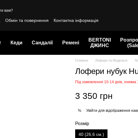
ти вам?
а
Обмін та повернення
Контактна інформація
BERTONI
Розпр
т
Кеди
Сандалії
Ремені
ДЖИНС
(Sal
Головна
Лофери та Модельні
Л
Лофери нубук H
Під замовлення 10-14 днів, знижка
3 350 грн
Увійти
для відображення нак
%
Розмір
40 (26,6 см.)