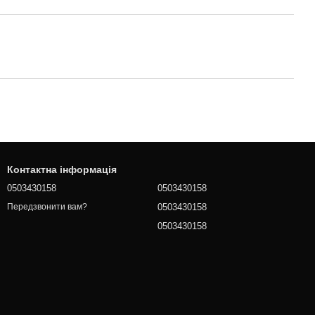
Контактна інформація
0503430158
0503430158
0503430158
Передзвонити вам?
0503430158