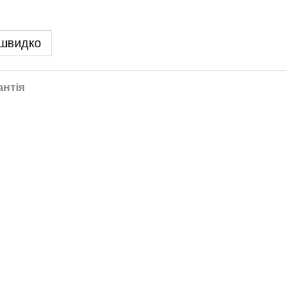
 швидко
антія