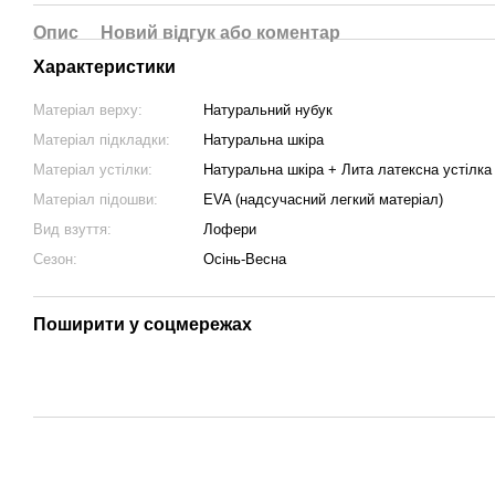
Опис
Новий відгук або коментар
Характеристики
Матеріал верху:
Натуральний нубук
Матеріал підкладки:
Натуральна шкіра
Матеріал устілки:
Натуральна шкіра + Лита латексна устіл
Матеріал підошви:
EVA (надсучасний легкий матеріал)
Вид взуття:
Лофери
Сезон:
Осінь-Весна
Поширити у соцмережах