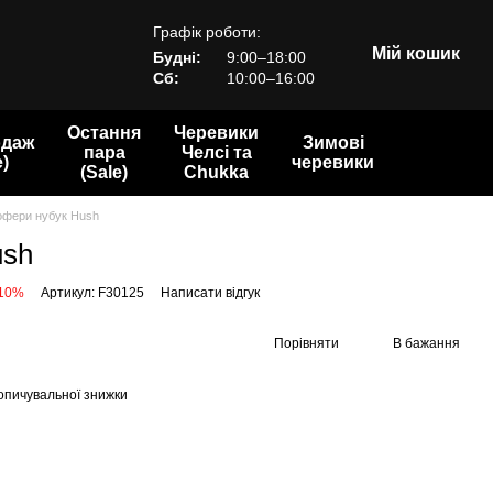
Графік роботи:
Мій кошик
Будні:
9:00–18:00
Сб:
10:00–16:00
Остання
Черевики
одаж
Зимові
пара
Челсі та
e)
черевики
(Sale)
Chukka
офери нубук Hush
ush
 10%
Артикул: F30125
Написати відгук
Порівняти
В бажання
опичувальної знижки