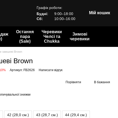
Графік роботи:
Мій кошик
Будні:
9:00–18:00
Сб:
10:00–16:00
Остання
Черевики
одаж
Зимові
пара
Челсі та
e)
черевики
(Sale)
Chukka
и замшеві Brown
шеві Brown
 10%
Артикул: FB2626
Написати відгук
Порівняти
В бажання
опичувальної знижки
42 (28,0 см.)
43 (28,7 см.)
44 (29,4 см.)