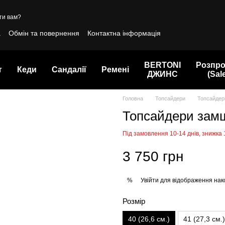
ти вам?
а
Обмін та повернення
Контактна інформація
BERTONI
Розпр
т
Кеди
Сандалії
Ремені
ДЖИНС
(Sal
Головна
Топсайдери
Топсайдер
Топсайдери зам
Під замовлення 10-14 днів, знижка
3 750 грн
Увійти
для відображення нак
%
Розмір
40 (26,6 см.)
41 (27,3 см.)