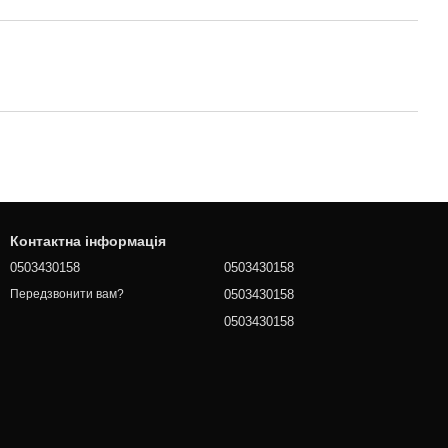
Контактна інформація
0503430158
0503430158
0503430158
Передзвонити вам?
0503430158