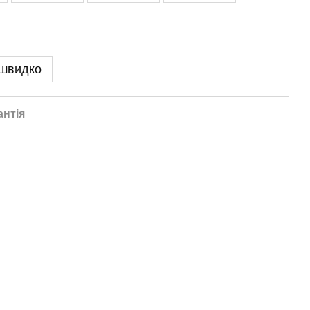
 швидко
антія