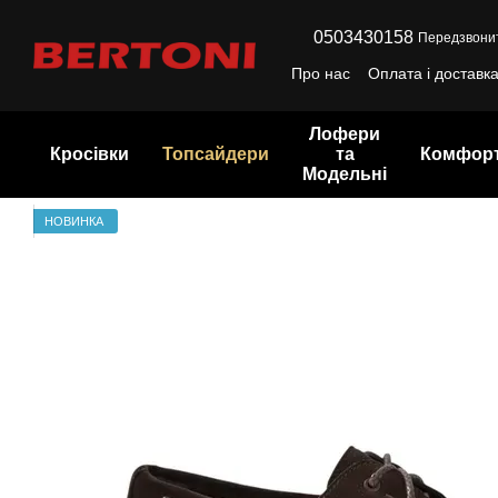
Перейти до основного контенту
0503430158
Передзвони
Про нас
Оплата і доставк
Лофери
Кросівки
Топсайдери
та
Комфор
Модельні
НОВИНКА