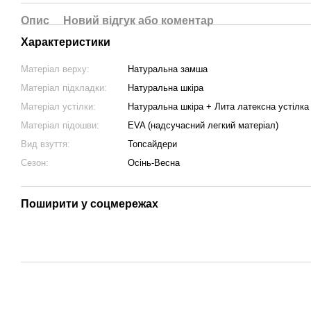
Опис
Новий відгук або коментар
Характеристики
Матеріал верху:
Натуральна замша
Матеріал підкладки:
Натуральна шкіра
Матеріал устілки:
Натуральна шкіра + Лита латексна устіл
Матеріал підошви:
EVA (надсучасний легкий матеріал)
Вид взуття:
Топсайдери
Сезон:
Осінь-Весна
Поширити у соцмережах